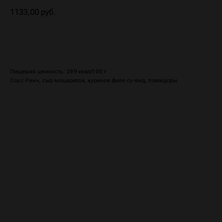
1133,00
руб.
В корзину
Пищевая ценность: 289 ккал/100 г
Соус Ранч, сыр моцарелла, куриное филе су-вид, помидоры